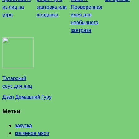
из яиц на
завтрака или
Проверенная
утро
полдника
идея для
необычного
завтрака
Татарский
соус для яиц
Дзен Домашний Гуру
Метки
закуска
копченое мясо