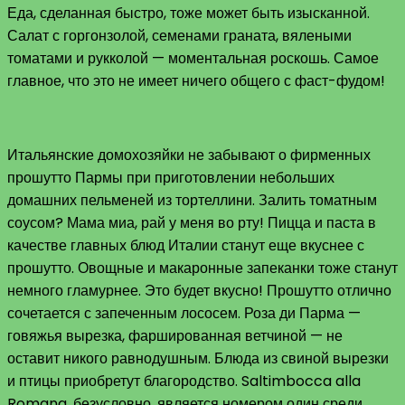
Еда, сделанная быстро, тоже может быть изысканной.
Салат с горгонзолой, семенами граната, вялеными
томатами и рукколой — моментальная роскошь. Самое
главное, что это не имеет ничего общего с фаст-фудом!
Итальянские домохозяйки не забывают о фирменных
прошутто Пармы при приготовлении небольших
домашних пельменей из тортеллини. Залить томатным
соусом? Мама миа, рай у меня во рту! Пицца и паста в
качестве главных блюд Италии станут еще вкуснее с
прошутто. Овощные и макаронные запеканки тоже станут
немного гламурнее. Это будет вкусно! Прошутто отлично
сочетается с запеченным лососем. Роза ди Парма —
говяжья вырезка, фаршированная ветчиной — не
оставит никого равнодушным. Блюда из свиной вырезки
и птицы приобретут благородство. Saltimbocca alla
Romana, безусловно, является номером один среди