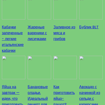
Кабачки
Жареные
Заливное из
Бублик BLT
запеченные
вареники с
мяса и
- легкие
лисичками
грибов
итальянские
кабачки
Яйца на
Банановые
Как
Авокадо с
завтрак —
оладьи.
приготовить
начинкой из
идеи, что
Идеальный
яйцо-
сельди с
приготовить
рецепт для
пашот?
каперсами