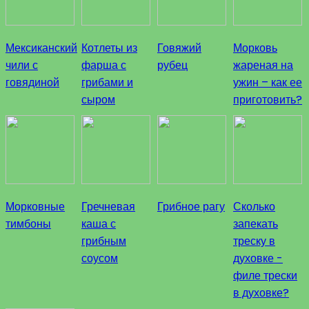
Мексиканский
Котлеты из
Говяжий
Морковь
чили с
фарша с
рубец
жареная на
говядиной
грибами и
ужин – как ее
сыром
приготовить?
Морковные
Гречневая
Грибное рагу
Сколько
тимбоны
каша с
запекать
грибным
треску в
соусом
духовке -
филе трески
в духовке?