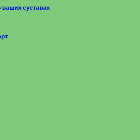
о ваших суставах
орт