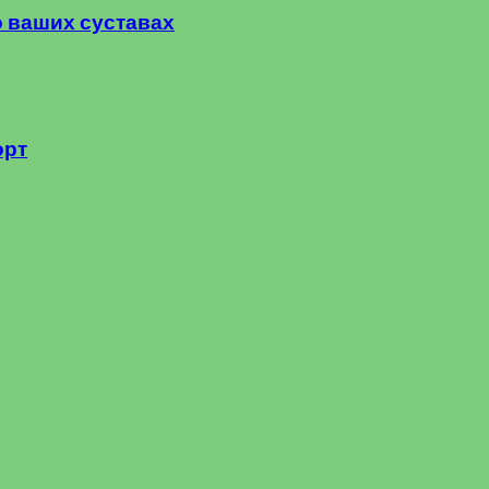
о ваших суставах
орт