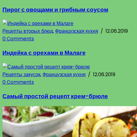
Пирог с овощами и грибным соусом
Рецепты вторых блюд
,
Французская кухня
/
12.06.2019
0 Comments
Индейка с орехами в Малаге
Рецепты закусок
,
Французская кухня
/
12.06.2019
0 Comments
Самый простой рецепт крем-брюле