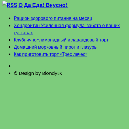
О Да Еда! Вкусно!
Рацион здорового питания на месяц
Хондроитин Усиленная формула: забота о ваших
суставах
Клубнично-лимонадный и лавандовый торт
Домашний морковный пирог и глазурь
Как приготовить торт «Трес лечес»
© Design by BlondyLK