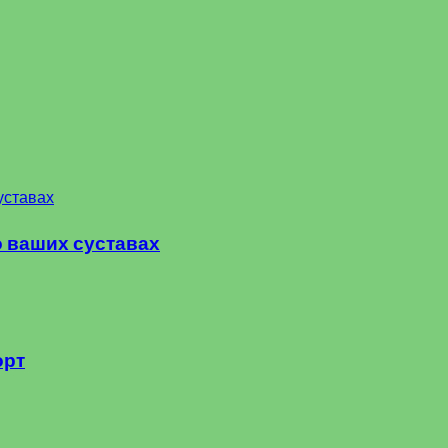
о ваших суставах
орт