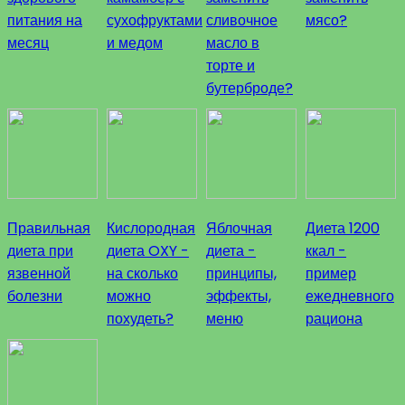
питания на
сухофруктами
сливочное
мясо?
месяц
и медом
масло в
торте и
бутерброде?
Правильная
Кислородная
Яблочная
Диета 1200
диета при
диета OXY -
диета -
ккал -
язвенной
на сколько
принципы,
пример
болезни
можно
эффекты,
ежедневного
похудеть?
меню
рациона