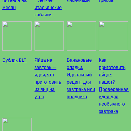
питания на
- легкие
лисичками
грибов
месяц
итальянские
кабачки
Бублик BLT
Яйца на
Банановые
Как
завтрак —
оладьи.
приготовить
идеи, что
Идеальный
яйцо-
приготовить
рецепт для
пашот?
из яиц на
завтрака или
Проверенная
утро
полдника
идея для
необычного
завтрака