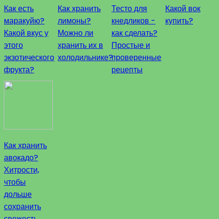
Как есть
Как хранить
Тесто для
Какой вок
маракуйю?
лимоны?
кнедликов -
купить?
Какой вкус у
Можно ли
как сделать?
этого
хранить их в
Простые и
экзотического
холодильнике?
проверенные
фрукта?
рецепты
Как хранить
авокадо?
Хитрости,
чтобы
дольше
сохранить
свежесть