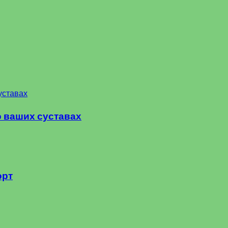
о ваших суставах
орт