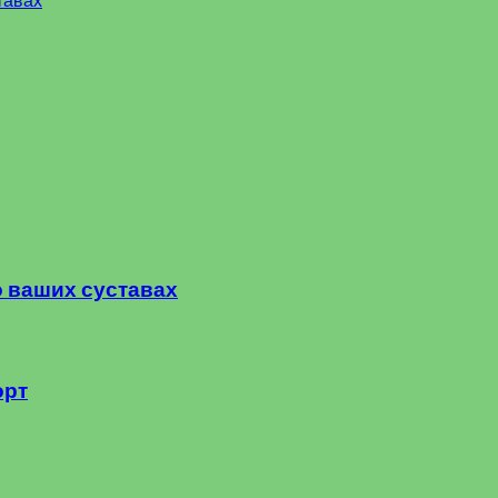
тавах
о ваших суставах
орт