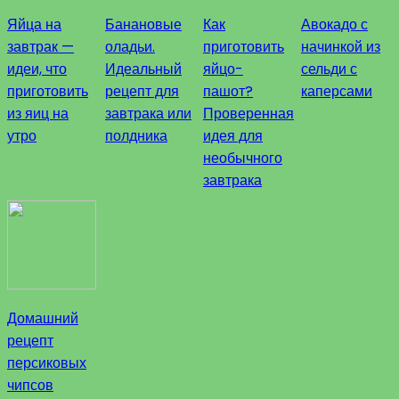
Яйца на
Банановые
Как
Авокадо с
завтрак —
оладьи.
приготовить
начинкой из
идеи, что
Идеальный
яйцо-
сельди с
приготовить
рецепт для
пашот?
каперсами
из яиц на
завтрака или
Проверенная
утро
полдника
идея для
необычного
завтрака
Домашний
рецепт
персиковых
чипсов