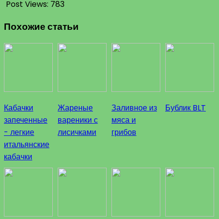
Post Views:
783
Похожие статьи
Кабачки
Жареные
Заливное из
Бублик BLT
запеченные
вареники с
мяса и
- легкие
лисичками
грибов
итальянские
кабачки