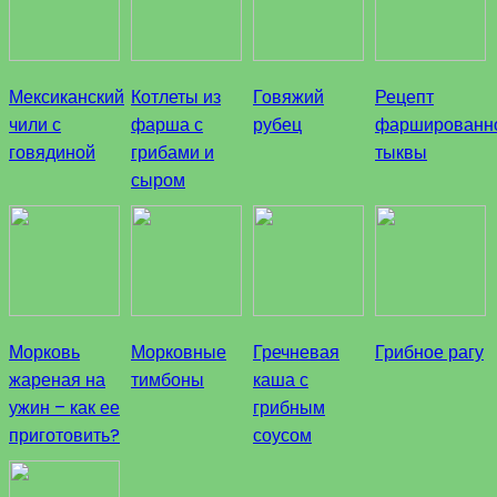
Мексиканский
Котлеты из
Говяжий
Рецепт
чили с
фарша с
рубец
фаршированн
говядиной
грибами и
тыквы
сыром
Морковь
Морковные
Гречневая
Грибное рагу
жареная на
тимбоны
каша с
ужин – как ее
грибным
приготовить?
соусом