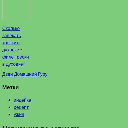
Сколько
запекать
треску в
духовке -
филе трески
в духовке?
Дзен Домашний Гуру
Метки
индейка
рецепт
ужин