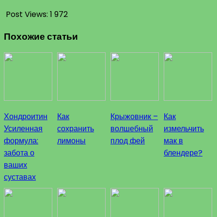
Post Views:
1 972
Похожие статьи
Хондроитин
Как
Крыжовник –
Как
Усиленная
сохранить
волшебный
измельчить
формула:
лимоны
плод фей
мак в
забота о
блендере?
ваших
суставах