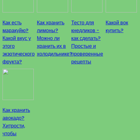
Как есть
Как хранить
Тесто для
Какой вок
маракуйю?
лимоны?
кнедликов -
купить?
Какой вкус у
Можно ли
как сделать?
этого
хранить их в
Простые и
экзотического
холодильнике?
проверенные
фрукта?
рецепты
Как хранить
авокадо?
Хитрости,
чтобы