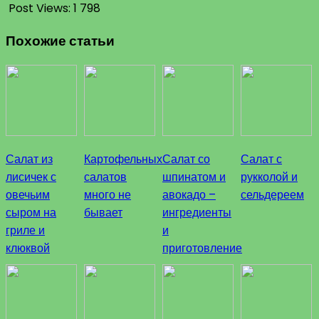
Post Views:
1 798
Похожие статьи
Салат из
Картофельных
Салат со
Салат с
лисичек с
салатов
шпинатом и
рукколой и
овечьим
много не
авокадо –
сельдереем
сыром на
бывает
ингредиенты
гриле и
и
клюквой
приготовление