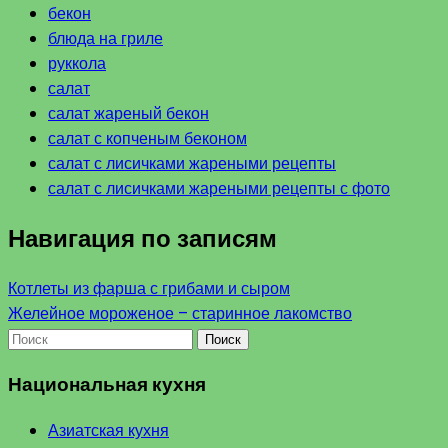
бекон
блюда на гриле
руккола
салат
салат жареный бекон
салат с копченым беконом
салат с лисичками жареными рецепты
салат с лисичками жареными рецепты с фото
Навигация по записям
Котлеты из фарша с грибами и сыром
Желейное мороженое – старинное лакомство
Поиск
Национальная кухня
Азиатская кухня