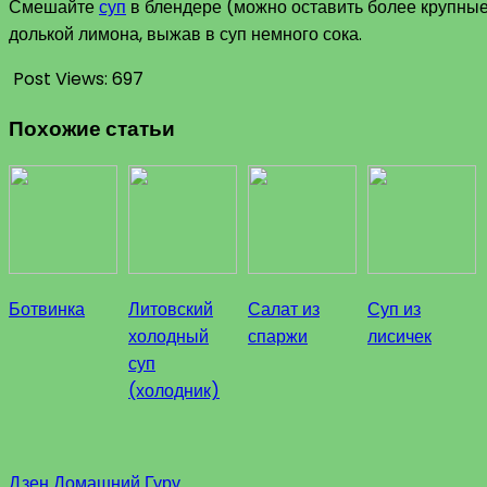
Смешайте
суп
в блендере (можно оставить более крупные
долькой лимона, выжав в суп немного сока.
Post Views:
697
Похожие статьи
Ботвинка
Литовский
Салат из
Суп из
холодный
спаржи
лисичек
суп
(холодник)
Дзен Домашний Гуру