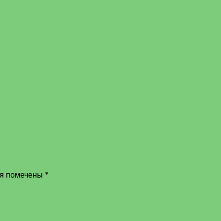
ля помечены
*