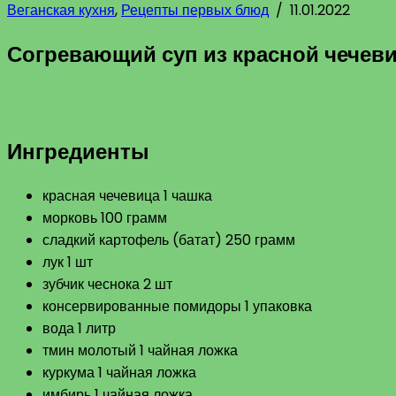
Веганская кухня
,
Рецепты первых блюд
/
11.01.2022
Согревающий суп из красной чечев
Ингредиенты
красная чечевица 1 чашка
морковь 100 грамм
сладкий картофель (батат) 250 грамм
лук 1 шт
зубчик чеснока 2 шт
консервированные помидоры 1 упаковка
вода 1 литр
тмин молотый 1 чайная ложка
куркума 1 чайная ложка
имбирь 1 чайная ложка