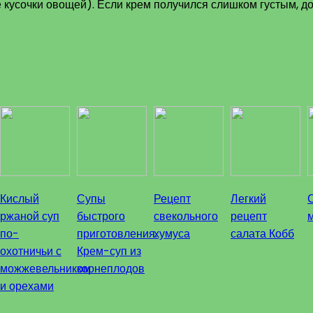
 кусочки овощей). Если крем получился слишком густым, до
Кислый
Супы
Рецепт
Легкий
ржаной суп
быстрого
свекольного
рецепт
по-
приготовления.
хумуса
салата Кобб
охотничьи с
Крем-суп из
можжевельником
корнеплодов
и орехами