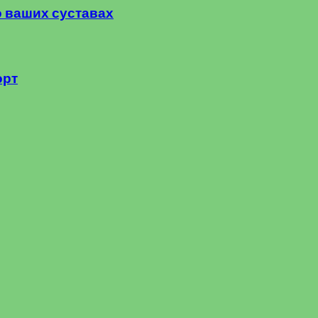
о ваших суставах
орт