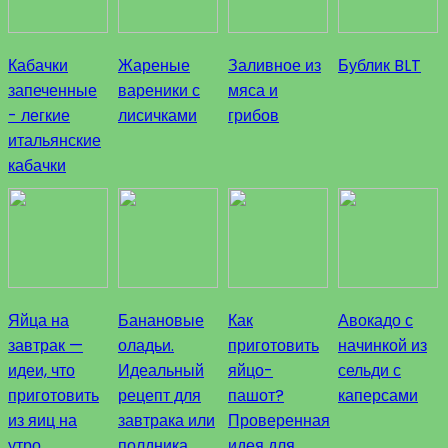
Кабачки
Жареные
Заливное из
Бублик BLT
запеченные
вареники с
мяса и
- легкие
лисичками
грибов
итальянские
кабачки
Яйца на
Банановые
Как
Авокадо с
завтрак —
оладьи.
приготовить
начинкой из
идеи, что
Идеальный
яйцо-
сельди с
приготовить
рецепт для
пашот?
каперсами
из яиц на
завтрака или
Проверенная
утро
полдника
идея для