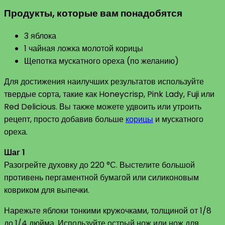
Продукты, которые вам понадобятся
3 яблока
1 чайная ложка молотой корицы
Щепотка мускатного ореха (по желанию)
Для достижения наилучших результатов используйте
твердые сорта, такие как Honeycrisp, Pink Lady, Fuji или
Red Delicious. Вы также можете удвоить или утроить
рецепт, просто добавив больше
корицы
и мускатного
ореха.
Шаг 1
Разогрейте духовку до 220 °С. Выстелите большой
противень пергаментной бумагой или силиконовым
ковриком для выпечки.
Нарежьте яблоки тонкими кружочками, толщиной от 1/8
до 1/4 дюйма. Используйте острый нож или нож для