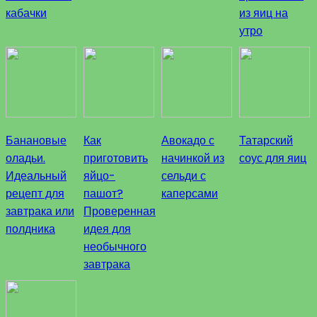
кабачки
из яиц на
утро
Банановые
Как
Авокадо с
Татарский
оладьи.
приготовить
начинкой из
соус для яиц
Идеальный
яйцо-
сельди с
рецепт для
пашот?
каперсами
завтрака или
Проверенная
полдника
идея для
необычного
завтрака