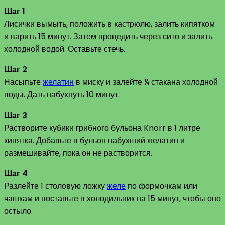
Шаг 1
Лисички вымыть, положить в кастрюлю, залить кипятком
и варить 15 минут. Затем процедить через сито и залить
холодной водой. Оставьте стечь.
Шаг 2
Насыпьте
желатин
в миску и залейте ¼ стакана холодной
воды. Дать набухнуть 10 минут.
Шаг 3
Растворите кубики грибного бульона Knorr в 1 литре
кипятка. Добавьте в бульон набухший желатин и
размешивайте, пока он не растворится.
Шаг 4
Разлейте 1 столовую ложку
желе
по формочкам или
чашкам и поставьте в холодильник на 15 минут, чтобы оно
остыло.