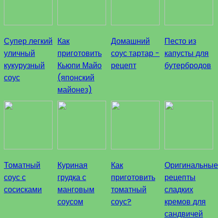
Супер легкий
Как
Домашний
Песто из
уличный
приготовить
соус тартар -
капусты для
кукурузный
Кьюпи Майо
рецепт
бутербродов
соус
(японский
майонез)
Томатный
Куриная
Как
Оригинальные
соус с
грудка с
приготовить
рецепты
сосисками
манговым
томатный
сладких
соусом
соус?
кремов для
сандвичей