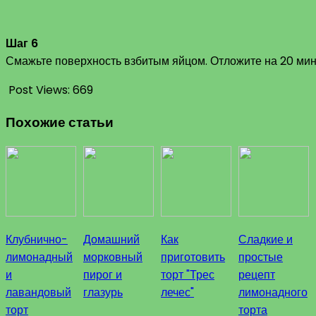
Шаг 6
Смажьте поверхность взбитым яйцом. Отложите на 20 мину
Post Views:
669
Похожие статьи
Клубнично-
Домашний
Как
Сладкие и
лимонадный
морковный
приготовить
простые
и
пирог и
торт "Трес
рецепт
лавандовый
глазурь
лечес"
лимонадного
торт
торта