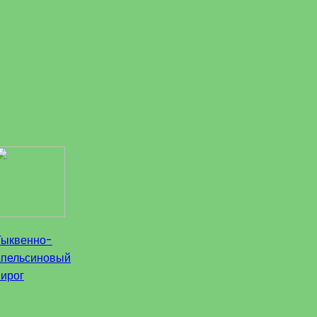
Тыквенно-
апельсиновый
пирог