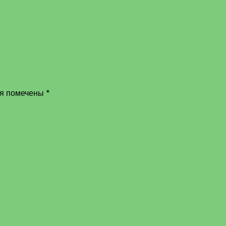
ля помечены
*