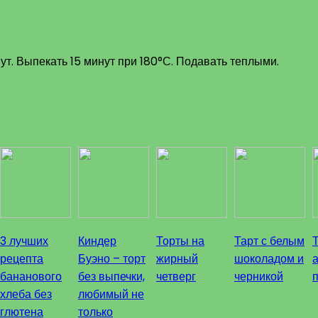
т. Выпекать 15 минут при 180°С. Подавать теплыми.
3 лучших
Киндер
Торты на
Тарт с белым
рецепта
Буэно – торт
жирный
шоколадом и
бананового
без выпечки,
четверг
черникой
хлеба без
любимый не
глютена
только