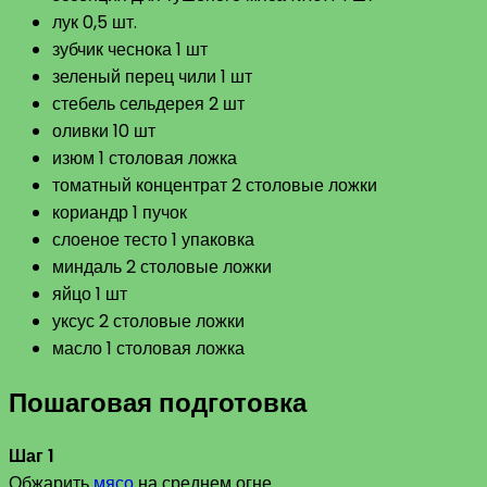
лук 0,5 шт.
зубчик чеснока 1 шт
зеленый перец чили 1 шт
стебель сельдерея 2 шт
оливки 10 шт
изюм 1 столовая ложка
томатный концентрат 2 столовые ложки
кориандр 1 пучок
слоеное тесто 1 упаковка
миндаль 2 столовые ложки
яйцо 1 шт
уксус 2 столовые ложки
масло 1 столовая ложка
Пошаговая подготовка
Шаг 1
Обжарить
мясо
на среднем огне.