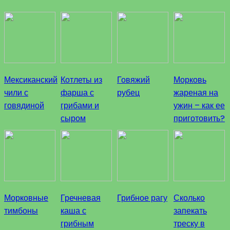
Мексиканский
Котлеты из
Говяжий
Морковь
чили с
фарша с
рубец
жареная на
говядиной
грибами и
ужин – как ее
сыром
приготовить?
Морковные
Гречневая
Грибное рагу
Сколько
тимбоны
каша с
запекать
грибным
треску в