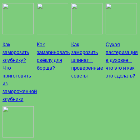
Как
Как
Как
Сухая
заморозить
замариновать
заморозить
пастеризация
клубнику?
свёклу для
шпинат -
в духовке -
Что
борща?
проверенные
что это и как
приготовить
советы
это сделать?
из
замороженной
клубники