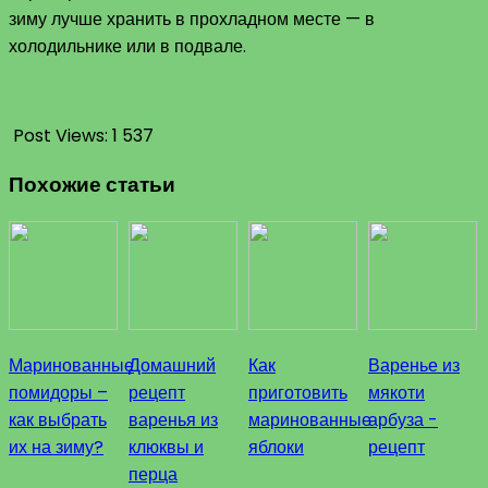
зиму лучше хранить в прохладном месте — в
холодильнике или в подвале.
Post Views:
1 537
Похожие статьи
Маринованные
Домашний
Как
Варенье из
помидоры –
рецепт
приготовить
мякоти
как выбрать
варенья из
маринованные
арбуза -
их на зиму?
клюквы и
яблоки
рецепт
перца