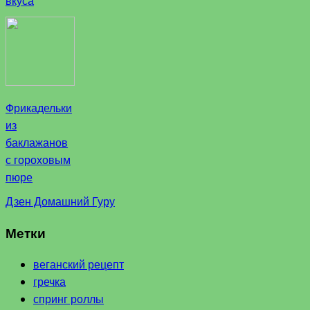
вкуса
Фрикадельки
из
баклажанов
с гороховым
пюре
Дзен Домашний Гуру
Метки
веганский рецепт
гречка
спринг роллы