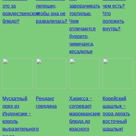
это за
лепешку,
заворачивать
чем есть?
рождественское
чтобы она не
тортилью.
Что
блюдо?
развалилась?
Чем
положить
отличаются
внутрь?
буррито,
чимичанга,
кесадилья
Мускатный
Ренданг
Харисса -
Корейский
орех из
говядина
согревает
шашлык -
Индонезии -
марокканские
пора делать
король
блюда до
восточный
выразительного
красного
шашлык!