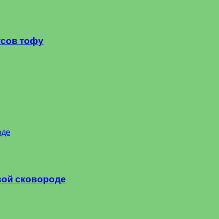
тсов тофу
вой сковороде