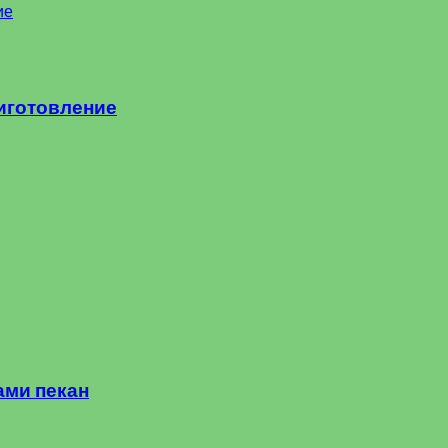
риготовление
ами пекан