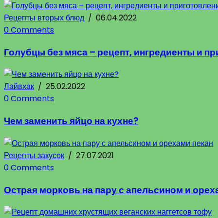
Рецепты вторых блюд
/
06.04.2022
0 Comments
Голубцы без мяса – рецепт, ингредиенты и п
Лайвхак
/
25.02.2022
0 Comments
Чем заменить яйцо на кухне?
Рецепты закусок
/
27.07.2021
0 Comments
Острая морковь на пару с апельсином и орех