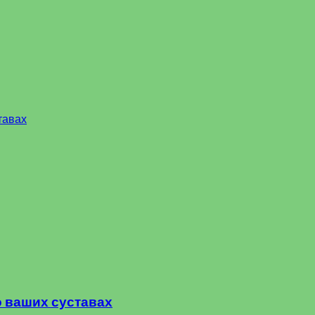
тавах
о ваших суставах