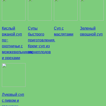
Кислый
Супы
Суп с
Зеленый
ржаной суп
быстрого
маслятами
овощной суп
по-
приготовления.
охотничьи с
Крем-суп из
можжевельником
корнеплодов
и орехами
Луковый суп
с пивом и