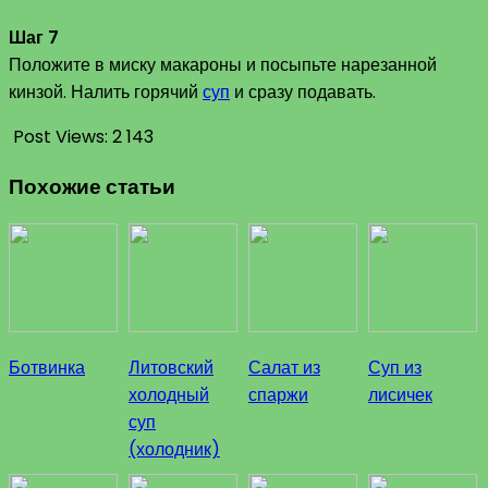
Шаг 7
Положите в миску макароны и посыпьте нарезанной
кинзой. Налить горячий
суп
и сразу подавать.
Post Views:
2 143
Похожие статьи
Ботвинка
Литовский
Салат из
Суп из
холодный
спаржи
лисичек
суп
(холодник)