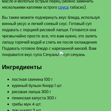
масло и молотый острый перец (можно заменить
несколькими каплями острого
соуса
табаско).
Вы также можете подчеркнуть вкус блюда, используя
винный уксус и легкий соевый соус. Готовый суп
подавать с порцией рисовой лапши. Готовится она
чрезвычайно просто: все, что вам нужно, это залить
лапшу горячей водой и слить ее после охлаждения.
Подавать готовое блюдо с нарезанной кинзой. Вам
понравится вкус супа Сечуань!
Ингредиенты
постная свинина 100 г
куриный бульон Кнорр 1 шт
рисовая лапша 300 г
пекинская капуста 300 г
грибы мун 4 шт.
лук-шалот 2 шт.