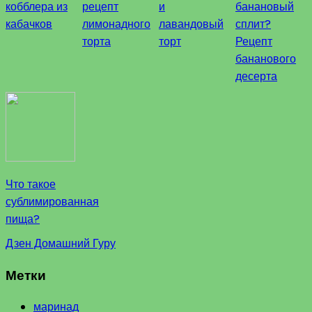
кобблера из
рецепт
и
банановый
кабачков
лимонадного
лавандовый
сплит?
торта
торт
Рецепт
бананового
десерта
Что такое
сублимированная
пища?
Дзен Домашний Гуру
Метки
маринад