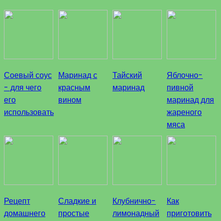
Соевый соус
Маринад с
Тайский
Яблочно-
- для чего
красным
маринад
пивной
его
вином
маринад для
использовать
жареного
мяса
Рецепт
Сладкие и
Клубнично-
Как
домашнего
простые
лимонадный
приготовить