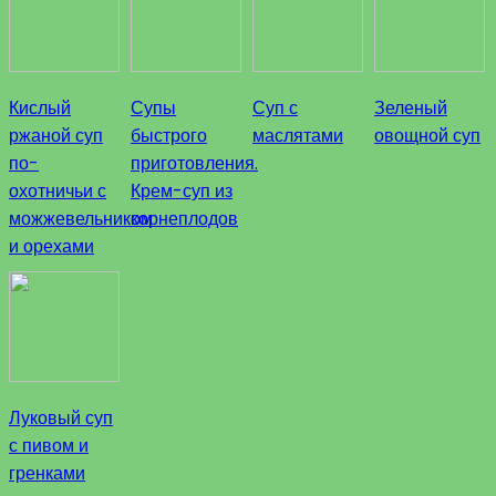
Кислый
Супы
Суп с
Зеленый
ржаной суп
быстрого
маслятами
овощной суп
по-
приготовления.
охотничьи с
Крем-суп из
можжевельником
корнеплодов
и орехами
Луковый суп
с пивом и
гренками