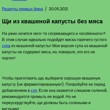
Рецепты первых блюд
/
20.05.2021
Щи из квашеной капусты без мяса
На ужин хочется чего-то согревающего и «особенного»?
В этом случае идеально подойдет миска горячего густого
супа
из квашеной капусты! Моя версия супа из квашеной
капусты не содержит мяса, но, поверьте, это его не
портит!
Чтобы приготовить щи, выберите хорошую квашеную
капусту (не ферментированную!). Попробуйте ее перед
добавлением в
суп
. Если она окажется слишком соленой,
рекомендуется промыть ее водой. Но не
переусердствуйте, щи должны быть солеными и
кислыми!