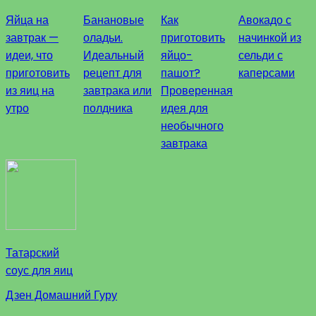
Яйца на
Банановые
Как
Авокадо с
завтрак —
оладьи.
приготовить
начинкой из
идеи, что
Идеальный
яйцо-
сельди с
приготовить
рецепт для
пашот?
каперсами
из яиц на
завтрака или
Проверенная
утро
полдника
идея для
необычного
завтрака
Татарский
соус для яиц
Дзен Домашний Гуру