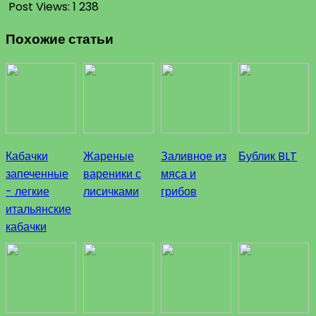
Post Views:
1 238
Похожие статьи
Кабачки
Жареные
Заливное из
Бублик BLT
запеченные
вареники с
мяса и
- легкие
лисичками
грибов
итальянские
кабачки