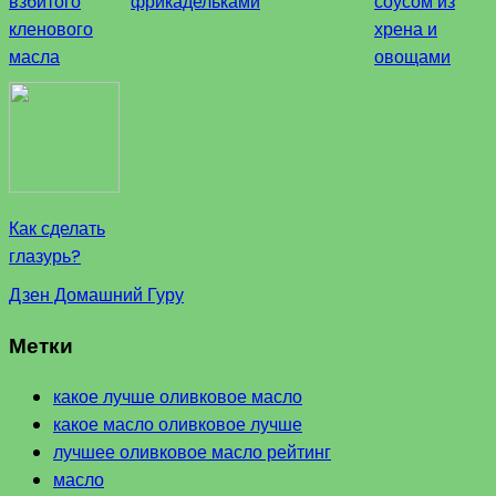
взбитого
фрикадельками
соусом из
кленового
хрена и
масла
овощами
Как сделать
глазурь?
Дзен Домашний Гуру
Метки
какое лучше оливковое масло
какое масло оливковое лучше
лучшее оливковое масло рейтинг
масло