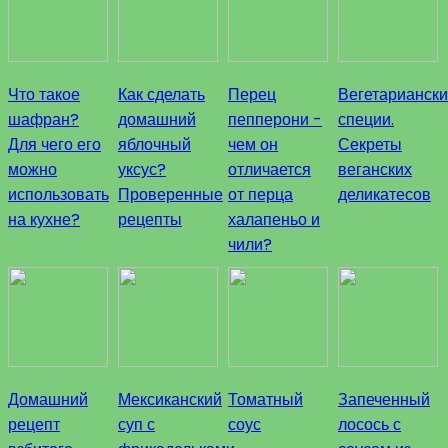
Что такое
Как сделать
Перец
Вегетарианск
шафран?
домашний
пепперони -
специи.
Для чего его
яблочный
чем он
Секреты
можно
уксус?
отличается
веганских
использовать
Проверенные
от перца
деликатесов
на кухне?
рецепты
халапеньо и
чили?
Домашний
Мексиканский
Томатный
Запеченный
рецепт
суп с
соус
лосось с