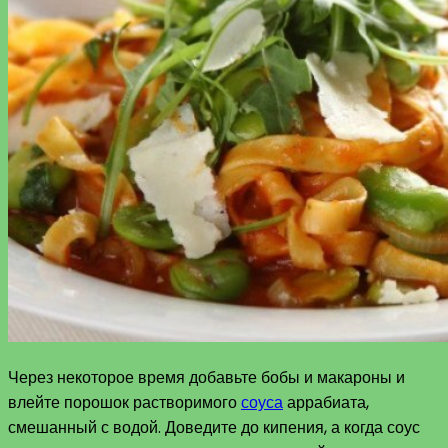
Через некоторое время добавьте бобы и макароны и
влейте порошок растворимого
соуса
аррабиата,
смешанный с водой. Доведите до кипения, а когда соус