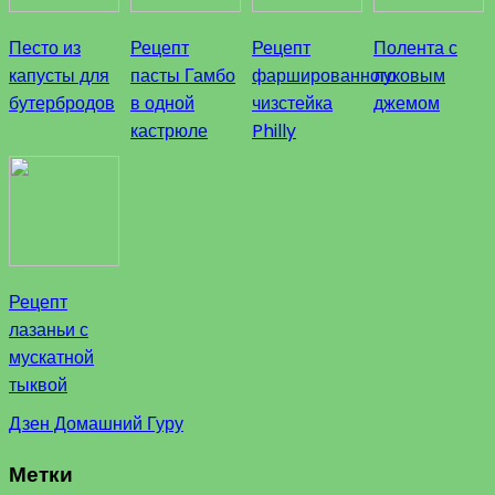
Песто из
Рецепт
Рецепт
Полента с
капусты для
пасты Гамбо
фаршированного
луковым
бутербродов
в одной
чизстейка
джемом
кастрюле
Philly
Рецепт
лазаньи с
мускатной
тыквой
Дзен Домашний Гуру
Метки