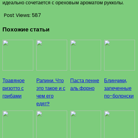
идеально сочетается с ореховым ароматом рукколы.
Post Views:
587
Похожие статьи
Травяное
Рапини. Что
Паста пенне
Блинчики,
ризотто с
это такое и с
аль форно
запеченные
грибами
чем его
по-болонски
едят?